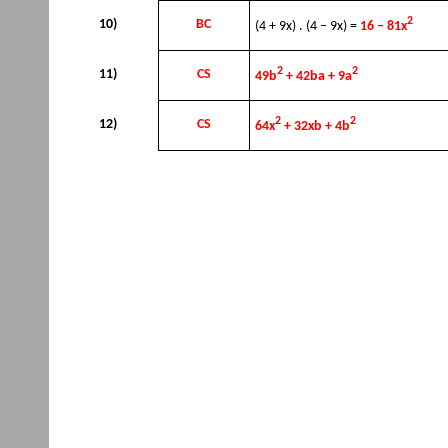
2
10)
BC
(4 + 9x) . (4 – 9x) =
16 – 81x
2
2
11)
CS
49b
+ 42ba + 9a
2
2
12)
CS
64x
+ 32xb + 4b