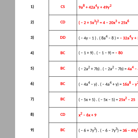
8
4
2
1)
CS
9a
+ 42a
y + 49y
3
2
3
6
2)
CD
( – 2 + 5x
)
= 4 – 20x
+ 25x
4
4
3)
DD
( – 4y – 1 ) . ( 8a
– 8 ) =
– 32a
y +
4)
BC
( – 1 + 9) . ( – 1 – 9) =
– 80
2
2
4
5)
BC
( – 2a
+ 7b) . ( – 2a
– 7b) =
4a
– 
4
4
8
6)
BC
( – 4a
– y) . ( – 4a
+ y) =
16a
– y
2
7)
BC
( – 5x + 5) . ( – 5x – 5) =
25x
– 25
2
8)
CD
x
– 6x + 9
3
3
9)
BC
( – 6 + 7y
) . ( – 6 – 7y
) =
36 – 49y