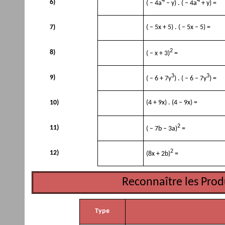
4
4
6)
( – 4a
– y) . ( – 4a
+ y) =
7)
( – 5x + 5) . ( – 5x – 5) =
2
8)
( – x + 3)
=
3
3
9)
( – 6 + 7y
) . ( – 6 – 7y
) =
10)
(4 + 9x) . (4 – 9x) =
2
11)
( – 7b – 3a)
=
2
12)
(8x + 2b)
=
Reconnaître les Prod
Type