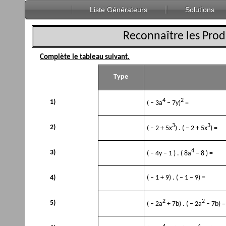
Liste Générateurs
Solutions
Reconnaître les Prod
Complète le tableau suivant.
Type
4
2
1)
( – 3a
– 7y)
=
3
3
2)
( – 2 + 5x
) . ( – 2 + 5x
) =
4
3)
( – 4y – 1 ) . ( 8a
– 8 ) =
4)
( – 1 + 9) . ( – 1 – 9) =
2
2
5)
( – 2a
+ 7b) . ( – 2a
– 7b) =