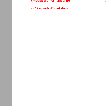
x = poids d'un(e) mandarine
x – 17 = poids d'un(e) abricot